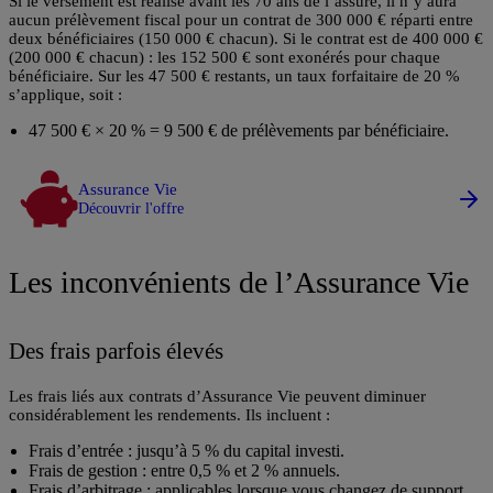
Si le versement est réalisé avant les 70 ans de l’assuré, il n’y aura
aucun prélèvement fiscal pour un contrat de 300 000 € réparti entre
deux bénéficiaires (150 000 € chacun). Si le contrat est de 400 000 €
(200 000 € chacun) : les
152 500 € sont exonérés pour chaque
bénéficiaire
. Sur les 47 500 € restants,
un taux forfaitaire de 20 %
s’applique
, soit :
47 500 € × 20 % = 9 500 €
de prélèvements par bénéficiaire.
Assurance Vie
Découvrir l'offre
Les inconvénients de l’Assurance Vie
Des frais parfois élevés
Les frais liés aux contrats d’Assurance Vie peuvent diminuer
considérablement les rendements. Ils incluent :
Frais d’entrée
: jusqu’à 5 % du capital investi.
Frais de gestion
: entre 0,5 % et 2 % annuels.
Frais d’arbitrage
: applicables lorsque vous changez de support.