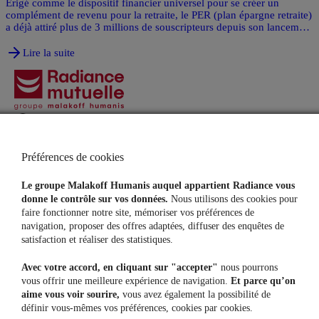
Erigé comme le dispositif financier universel pour se créer un
complément de revenu pour la retraite, le PER (plan épargne retraite)
a déjà attiré plus de 3 millions de souscripteurs depuis son lancement
en 2019. Alors que les débats autour de la réforme des retraites
continuent d’alimenter l’actualité économique, l’épargne retraite
Lire la suite
reste un levier essentiel pour compléter ses revenus à la retraite.
Quels en sont les avantages pour les salariés et l’entreprise ?
Comment mettre en place un PER en entreprise ? Tout ce qu’il faut
savoir sur ce dispositif.
Agences
Contacts
Préférences de cookies
Particuliers
Indépendants
Assurance Auto
Mutuelle Santé Pro
Le groupe Malakoff Humanis auquel appartient Radiance vous
Assurance Habitation
Prévoyance Pro
donne le contrôle sur vos données.
Nous utilisons des cookies pour
Mutuelle Santé
Épargne Retraite Pro
faire fonctionner notre site, mémoriser vos préférences de
Prévoyance
navigation, proposer des offres adaptées, diffuser des enquêtes de
Protection Juridique
satisfaction et réaliser des statistiques.
Assurance Animaux
Assurance Vie
Avec votre accord, en cliquant sur "accepter"
nous pourrons
Assurance Sports Loisirs
vous offrir une meilleure expérience de navigation.
Et parce qu’on
Entreprises
Nous découvrir
aime vous voir sourire,
vous avez également la possibilité de
Mutuelle Santé collective
Notre raison d'être
définir vous-mêmes vos préférences, cookies par cookies.
Prévoyance Entreprise
Notre gouvernance