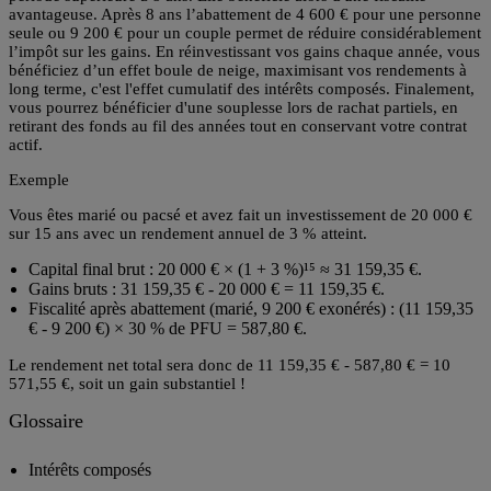
avantageuse. Après 8 ans
l’abattement de 4 600 € pour une personne
seule ou 9 200 € pour un couple permet de réduire considérablement
l’impôt sur les gains. En réinvestissant vos gains chaque année, vous
bénéficiez d’un effet boule de neige, maximisant vos rendements à
long terme, c'est l'
effet cumulatif des intérêts composés
. Finalement,
vous pourrez bénéficier d'une souplesse lors de rachat partiels, en
retirant des fonds au fil des années tout en conservant votre contrat
actif.
Exemple
Vous êtes marié ou pacsé et avez fait un investissement de
20 000 €
sur 15 ans avec un rendement annuel de 3 % atteint.
Capital final brut :
20 000 € × (1 + 3 %)¹⁵ ≈ 31 159,35 €
.
Gains bruts : 31 159,35 € - 20 000 € = 11 159,35 €
.
Fiscalité après abattement (marié, 9 200 € exonérés) :
(11 159,35
€ - 9 200 €) × 30 % de PFU = 587,80 €
.
Le rendement net total sera donc de
11 159,35 € - 587,80 € = 10
571,55 €
, soit un gain substantiel !
Glossaire
Intérêts composés