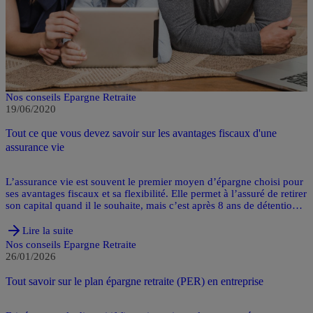
Nos conseils Epargne Retraite
19/06/2020
Tout ce que vous devez savoir sur les avantages fiscaux d'une
assurance vie
L’assurance vie est souvent le premier moyen d’épargne choisi pour
ses avantages fiscaux et sa flexibilité. Elle permet à l’assuré de retirer
son capital quand il le souhaite, mais c’est après 8 ans de détention
que les avantages fiscaux deviennent particulièrement intéressants,
sous certaines conditions. Dans cet article, nous vous expliquons
Lire la suite
comment fonctionne l’imposition des plus-values en cas de rachat, et
Nos conseils Epargne Retraite
nous vous présentons les avantages fiscaux d’une assurance vie afin
26/01/2026
de maximiser votre épargne sur le long terme.
Tout savoir sur le plan épargne retraite (PER) en entreprise