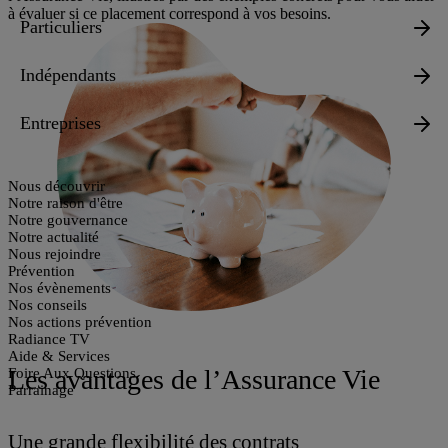
à évaluer si ce placement correspond à vos besoins.
Particuliers
Indépendants
Entreprises
Nous découvrir
Notre raison d'être
Notre gouvernance
Notre actualité
Nous rejoindre
Prévention
Nos évènements
Nos conseils
Nos actions prévention
Radiance TV
Aide & Services
Les avantages de l’Assurance Vie
Foire Aux Questions
Parrainage
Une grande flexibilité des contrats