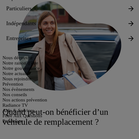
Particuliers
Indépendants
Entreprises
Nous découvrir
Notre raison d'être
Notre gouvernance
Notre actualité
Nous rejoindre
Prévention
Nos évènements
Nos conseils
Nos actions prévention
Radiance TV
Quand peut-on bénéficier d’un
Aide & Services
Foire Aux Questions
véhicule de remplacement ?
Parrainage