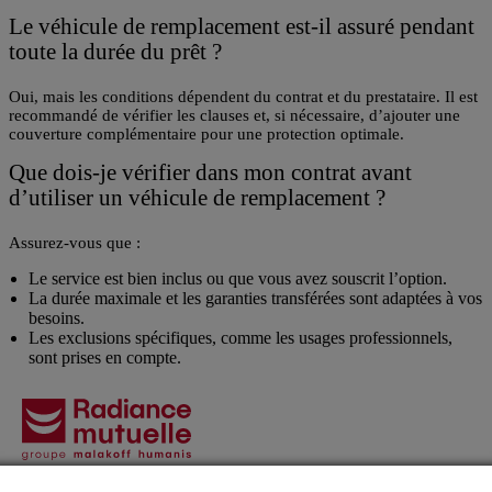
Le véhicule de remplacement est-il assuré pendant
toute la durée du prêt ?
Oui, mais les conditions dépendent du contrat et du prestataire. Il est
recommandé de vérifier les clauses et, si nécessaire, d’ajouter une
couverture complémentaire pour une protection optimale.
Que dois-je vérifier dans mon contrat avant
d’utiliser un véhicule de remplacement ?
Assurez-vous que :
Le service est bien inclus ou que vous avez souscrit l’option.
La durée maximale et les garanties transférées sont adaptées à vos
besoins.
Les exclusions spécifiques, comme les usages professionnels,
sont prises en compte.
Agences