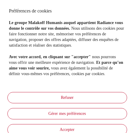
Contacts
Préférences de cookies
Particuliers
Indépendants
Assurance Auto
Mutuelle Santé Pro
Le groupe Malakoff Humanis auquel appartient Radiance vous
Assurance Habitation
Prévoyance Pro
donne le contrôle sur vos données.
Nous utilisons des cookies pour
Mutuelle Santé
Épargne Retraite Pro
faire fonctionner notre site, mémoriser vos préférences de
Prévoyance
navigation, proposer des offres adaptées, diffuser des enquêtes de
Protection Juridique
satisfaction et réaliser des statistiques.
Assurance Animaux
Assurance Vie
Avec votre accord, en cliquant sur "accepter"
nous pourrons
Assurance Sports Loisirs
vous offrir une meilleure expérience de navigation.
Et parce qu’on
Entreprises
Nous découvrir
aime vous voir sourire,
vous avez également la possibilité de
Mutuelle Santé collective
Notre raison d'être
définir vous-mêmes vos préférences, cookies par cookies.
Prévoyance Entreprise
Notre gouvernance
Epargne & Retraite collective
Notre actualité
Nous rejoindre
Prévention
Nos évènements
Nos conseils
Refuser
Nos actions prévention
Radiance TV
Aide & Services
Gérer mes préférences
Foire Aux Questions
Parrainage
Nos partenariats régionaux
Le Groupe Malakoff Humanis
Accepter
Essentiel Autonomie
Résiliation & Renonciation
Radiance Impact