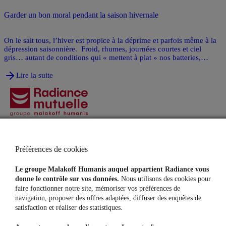
Garder un bon moral pendant la saison hivernale
On le sait tous, l’hiver est propice à la déprime et parfois même à la
dépression saisonnière. Froid, rhumes, journées courtes et ciel
gris… autant de conditions qui « mettent à plat » nos batteries,
entament notre énergie et notre bonne humeur.
Lire la suite
Agences
Contacts
Préférences de cookies
Particuliers
Indépendants
Assurance Auto
Mutuelle Santé Pro
Le groupe Malakoff Humanis auquel appartient Radiance vous
Assurance Habitation
Prévoyance Pro
donne le contrôle sur vos données.
Nous utilisons des cookies pour
Mutuelle Santé
Épargne Retraite Pro
faire fonctionner notre site, mémoriser vos préférences de
Prévoyance
navigation, proposer des offres adaptées, diffuser des enquêtes de
Protection Juridique
satisfaction et réaliser des statistiques.
Assurance Animaux
Assurance Vie