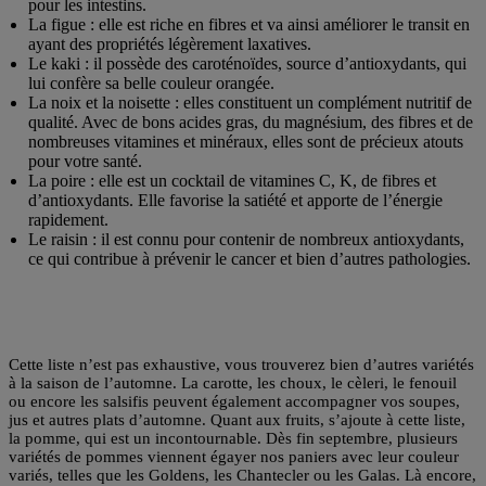
pour les intestins.
La figue
: elle est riche en fibres et va ainsi améliorer le transit en
ayant des propriétés légèrement laxatives.
Le kaki
: il possède des caroténoïdes, source d’antioxydants, qui
lui confère sa belle couleur orangée.
La noix et la noisette
: elles constituent un complément nutritif de
qualité. Avec de bons acides gras, du magnésium, des fibres et de
nombreuses vitamines et minéraux, elles sont de précieux atouts
pour votre santé.
La poire
: elle est un cocktail de vitamines C, K, de fibres et
d’antioxydants. Elle favorise la satiété et apporte de l’énergie
rapidement.
Le raisin
: il est connu pour contenir de nombreux antioxydants,
ce qui contribue à prévenir le cancer et bien d’autres pathologies.
Cette liste n’est pas exhaustive, vous trouverez bien d’autres variétés
à la saison de l’automne. La carotte, les choux, le cèleri, le fenouil
ou encore les salsifis peuvent également accompagner vos soupes,
jus et autres plats d’automne. Quant aux fruits, s’ajoute à cette liste,
la pomme, qui est un incontournable. Dès fin septembre, plusieurs
variétés de pommes viennent égayer nos paniers avec leur couleur
variés, telles que les Goldens, les Chantecler ou les Galas. Là encore,