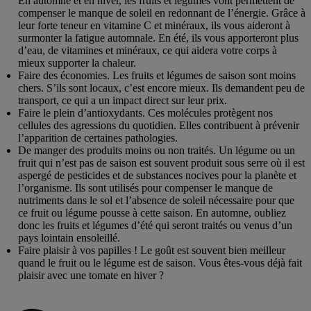
En automne et en hiver, les fruits et légumes vont permettent de
compenser le manque de soleil en redonnant de l’énergie. Grâce à
leur forte teneur en vitamine C et minéraux, ils vous aideront à
surmonter la fatigue automnale. En été, ils vous apporteront plus
d’eau, de vitamines et minéraux, ce qui aidera votre corps à
mieux supporter la chaleur.
Faire des économies
. Les fruits et légumes de saison sont moins
chers. S’ils sont locaux, c’est encore mieux. Ils demandent peu de
transport, ce qui a un impact direct sur leur prix.
Faire le plein d’antioxydants.
Ces molécules protègent nos
cellules des agressions du quotidien. Elles contribuent à prévenir
l’apparition de certaines pathologies.
De manger des produits moins ou non traités
. Un légume ou un
fruit qui n’est pas de saison est souvent produit sous serre où il est
aspergé de pesticides et de substances nocives pour la planète et
l’organisme. Ils sont utilisés pour compenser le manque de
nutriments dans le sol et l’absence de soleil nécessaire pour que
ce fruit ou légume pousse à cette saison. En automne, oubliez
donc les fruits et légumes d’été qui seront traités ou venus d’un
pays lointain ensoleillé.
Faire plaisir à vos papilles
! Le goût est souvent bien meilleur
quand le fruit ou le légume est de saison. Vous êtes-vous déjà fait
plaisir avec une tomate en hiver ?