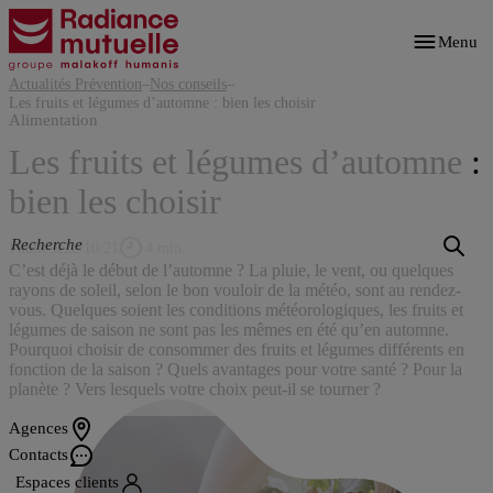
Aller
au
Menu
contenu
principal
Actualités Prévention
–
Nos conseils
–
Les fruits et légumes d’automne : bien les choisir
Alimentation
Les fruits et légumes d’automne :
bien les choisir
Publié le
22/10/21
4 min.
C’est déjà le début de l’automne ? La pluie, le vent, ou quelques
rayons de soleil, selon le bon vouloir de la météo, sont au rendez-
vous. Quelques soient les conditions météorologiques, les fruits et
légumes de saison ne sont pas les mêmes en été qu’en automne.
Pourquoi choisir de consommer des fruits et légumes différents en
fonction de la saison ? Quels avantages pour votre santé ? Pour la
planète ? Vers lesquels votre choix peut-il se tourner ?
Agences
Contacts
Espaces clients