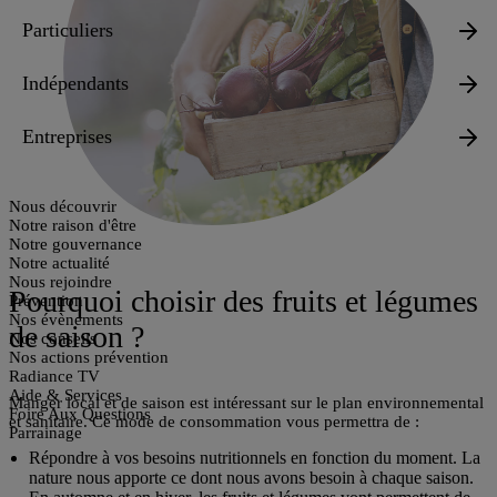
Particuliers
Indépendants
Entreprises
Nous découvrir
Notre raison d'être
Notre gouvernance
Notre actualité
Nous rejoindre
Pourquoi choisir des fruits et légumes
Prévention
Nos évènements
de saison ?
Nos conseils
Nos actions prévention
Radiance TV
Aide & Services
Manger local et de saison est intéressant sur le plan environnemental
Foire Aux Questions
et sanitaire. Ce mode de consommation vous permettra de :
Parrainage
Répondre à vos besoins nutritionnels
en fonction du moment. La
nature nous apporte ce dont nous avons besoin à chaque saison.