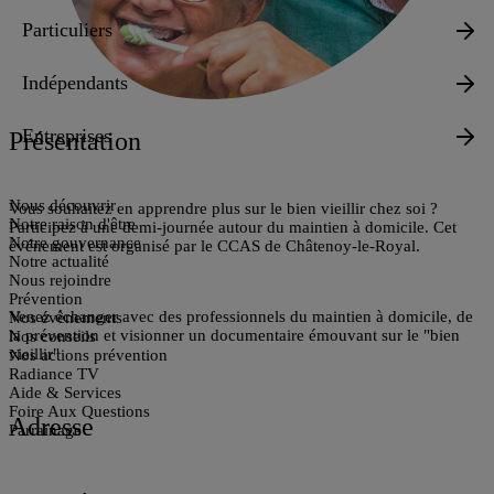
Particuliers
Indépendants
Entreprises
Présentation
Nous découvrir
Vous souhaitez en
apprendre plus sur le bien vieillir chez soi
?
Notre raison d'être
Participez à une demi-journée autour du maintien à domicile. Cet
Notre gouvernance
événement est organisé par le CCAS de Châtenoy-le-Royal.
Notre actualité
Nous rejoindre
Prévention
Venez échanger avec des professionnels du maintien à domicile, de
Nos évènements
la prévention et visionner un documentaire émouvant sur le "bien
Nos conseils
vieillir"
Nos actions prévention
Radiance TV
Aide & Services
Foire Aux Questions
Adresse
Parrainage