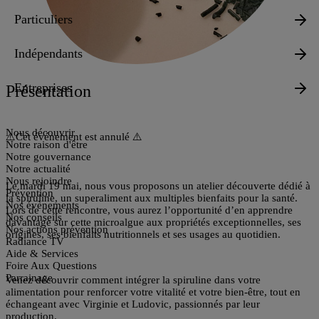
Particuliers
Indépendants
Entreprises
Présentation
Nous découvrir
⚠️Cet événement est annulé ⚠️
Notre raison d'être
Notre gouvernance
Notre actualité
Nous rejoindre
Le
mardi 19 mai
, nous vous proposons un atelier découverte dédié à
Prévention
la spiruline, un superaliment aux multiples bienfaits pour la santé.
Nos évènements
Lors de cette rencontre, vous aurez l’opportunité
d’en apprendre
Nos conseils
davantage sur cette microalgue aux propriétés exceptionnelles
, ses
Nos actions prévention
origines, ses bienfaits nutritionnels et ses usages au quotidien.
Radiance TV
Aide & Services
Foire Aux Questions
Parrainage
Venez découvrir comment intégrer la spiruline dans votre
alimentation pour renforcer votre vitalité et votre bien-être, tout en
échangeant avec Virginie et Ludovic, passionnés par leur
production.