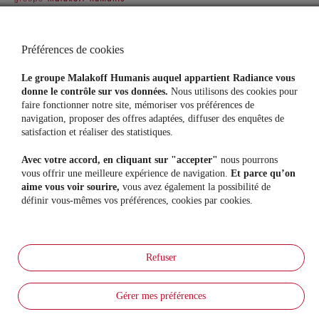
Agences
Contacts
Préférences de cookies
Particuliers
Indépendants
Assurance Auto
Mutuelle Santé Pro
Le groupe Malakoff Humanis auquel appartient Radiance vous
Assurance Habitation
Prévoyance Pro
donne le contrôle sur vos données.
Nous utilisons des cookies pour
Mutuelle Santé
Épargne Retraite Pro
faire fonctionner notre site, mémoriser vos préférences de
Prévoyance
navigation, proposer des offres adaptées, diffuser des enquêtes de
Protection Juridique
satisfaction et réaliser des statistiques.
Assurance Animaux
Assurance Vie
Avec votre accord, en cliquant sur "accepter"
nous pourrons
Assurance Sports Loisirs
vous offrir une meilleure expérience de navigation.
Et parce qu’on
Entreprises
Nous découvrir
aime vous voir sourire,
vous avez également la possibilité de
Mutuelle Santé collective
Notre raison d'être
définir vous-mêmes vos préférences, cookies par cookies.
Prévoyance Entreprise
Notre gouvernance
Epargne & Retraite collective
Notre actualité
Nous rejoindre
Prévention
Nos évènements
Nos conseils
Refuser
Nos actions prévention
Radiance TV
Aide & Services
Gérer mes préférences
Foire Aux Questions
Parrainage