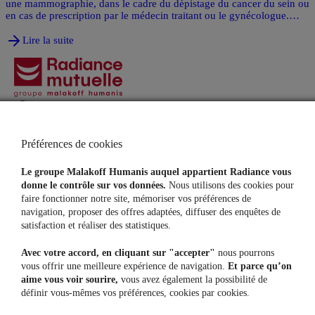
une mammographie, dans le cadre du dépistage du cancer du sein ou
en cas de prescription par le médecin traitant ou le gynécologue.
Qu'est-ce qu'une mammographie et quels sont les différents types
d'examens mammographiques existants? Qu'est­-ce que la
Lire la suite
classification ACR en mammographie ?
Agences
Contacts
Préférences de cookies
Particuliers
Indépendants
Assurance Auto
Mutuelle Santé Pro
Le groupe Malakoff Humanis auquel appartient Radiance vous
Assurance Habitation
Prévoyance Pro
donne le contrôle sur vos données.
Nous utilisons des cookies pour
Mutuelle Santé
Épargne Retraite Pro
faire fonctionner notre site, mémoriser vos préférences de
Prévoyance
navigation, proposer des offres adaptées, diffuser des enquêtes de
Protection Juridique
satisfaction et réaliser des statistiques.
Assurance Animaux
Assurance Vie
Avec votre accord, en cliquant sur "accepter"
nous pourrons
Assurance Sports Loisirs
vous offrir une meilleure expérience de navigation.
Et parce qu’on
Entreprises
Nous découvrir
aime vous voir sourire,
vous avez également la possibilité de
Mutuelle Santé collective
Notre raison d'être
définir vous-mêmes vos préférences, cookies par cookies.
Prévoyance Entreprise
Notre gouvernance
Epargne & Retraite collective
Notre actualité