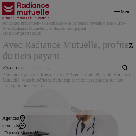
Aller
au
Menu
contenu
principal
Actualités Prévention
–
Nos conseils
–
Nos conseils Prévention Bien-Être
–
Avec Radiance Mutuelle, profitez du tiers payant
Mon contrat
Pratique
Avec Radiance Mutuelle, profitez
du tiers payant
Publié le
03/06/21
4 min.
N'avancez plus vos frais de santé ! Avec la mutuelle santé Radiance
Mutuelle, vous bénéficiez du&nbsp;service tiers payant sur une
large gamme de soins.
Agences
Contacts
Espaces clients