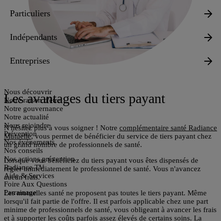
Particuliers
Indépendants
Entreprises
Nous découvrir
Les avantages du tiers payant
Notre raison d'être
Notre gouvernance
Notre actualité
Nous rejoindre
N'hésitez plus à vous soigner ! Notre
complémentaire santé Radiance
Prévention
Mutuelle
, vous permet de bénéficier du service de tiers payant chez
Nos évènements
un grand nombre de professionnels de santé.
Nos conseils
Nos actions prévention
Lorsque vous bénéficiez du tiers payant vous êtes dispensés de
Radiance TV
régler immédiatement le professionnel de santé. Vous n'avancez
Aide & Services
aucun frais.
Foire Aux Questions
Parrainage
Les mutuelles santé ne proposent pas toutes le tiers payant. Même
lorsqu'il fait partie de l'offre. Il est parfois applicable chez une part
minime de professionnels de santé, vous obligeant à avancer les frais
et à supporter les coûts parfois assez élevés de certains soins. La