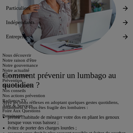
Particuliers
Indépendants
Entreprises
Nous découvrir
Notre raison d'être
Notre gouvernance
Notre actualité
Comment prévenir un lumbago au
Nous rejoindre
Prévention
quotidien ?
Nos évènements
Nos conseils
Nos actions prévention
Radiance TV
Ayez les bons réflexes en adoptant quelques
gestes quotidiens
,
Aide & Services
notamment si vous êtes fragile des lombaires :
Foire Aux Questions
Parrainage
prenez l'habitude de ménager votre dos en pliant les genoux
lorsque vous vous baissez ;
évitez de porter des charges lourdes ;