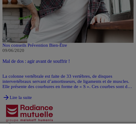
Nos conseils Prévention Bien-Être
09/06/2020
Mal de dos : agir avant de souffrir !
La colonne vertébrale est faite de 33 vertèbres, de disques
intervertébraux servant d’amortisseurs, de ligaments et de muscles.
Elle présente des courbures en forme de « S ». Ces courbes sont des
facteurs de stabilité et permettent une plus grande résistance aux
compressions. Pour garder un dos en santé, il convient de conserver
Lire la suite
une bonne cohésion de tous ces éléments.
Agences
Contacts