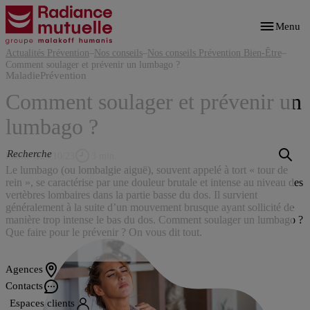
Aller
au
Menu
contenu
principal
Actualités Prévention
–
Nos conseils
–
Nos conseils Prévention Bien-Être
–
Comment soulager et prévenir un lumbago ?
Maladie
Prévention
Comment soulager et prévenir un
lumbago ?
Publié le
24/10/23
3 min.
Le lumbago (ou lombalgie aiguë), souvent appelé à tort « tour de
rein », se caractérise par une douleur brutale et intense au niveau des
vertèbres lombaires dans la partie basse du dos. Il survient
généralement à la suite d’un mouvement brusque ayant sollicité de
manière trop intense le bas du dos. Comment soulager un lumbago ?
Que faire pour le prévenir ? On vous dit tout.
Agences
Contacts
Espaces clients