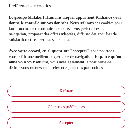
Préférences de cookies
Particuliers
Indépendants
Assurance Auto
Mutuelle Santé Pro
Le groupe Malakoff Humanis auquel appartient Radiance vous
Assurance Habitation
Prévoyance Pro
donne le contrôle sur vos données.
Nous utilisons des cookies pour
Mutuelle Santé
Épargne Retraite Pro
faire fonctionner notre site, mémoriser vos préférences de
Prévoyance
navigation, proposer des offres adaptées, diffuser des enquêtes de
Protection Juridique
satisfaction et réaliser des statistiques.
Assurance Animaux
Assurance Vie
Avec votre accord, en cliquant sur "accepter"
nous pourrons
Assurance Sports Loisirs
vous offrir une meilleure expérience de navigation.
Et parce qu’on
Entreprises
Nous découvrir
aime vous voir sourire,
vous avez également la possibilité de
Mutuelle Santé collective
Notre raison d'être
définir vous-mêmes vos préférences, cookies par cookies.
Prévoyance Entreprise
Notre gouvernance
Epargne & Retraite collective
Notre actualité
Nous rejoindre
Prévention
Nos évènements
Nos conseils
Refuser
Nos actions prévention
Radiance TV
Aide & Services
Gérer mes préférences
Foire Aux Questions
Parrainage
Nos partenariats régionaux
Le Groupe Malakoff Humanis
Accepter
Essentiel Autonomie
Résiliation & Renonciation
Radiance Impact
Plan du site
Mentions légales
Données personnelles
Réclamations
Accessibilité