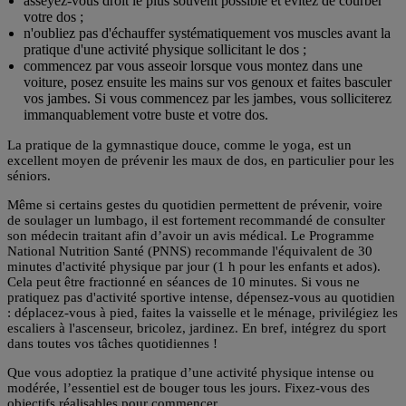
asseyez-vous droit le plus souvent possible et évitez de courber
votre dos ;
n'oubliez pas d'échauffer systématiquement vos muscles avant la
pratique d'une activité physique sollicitant le dos ;
commencez par vous asseoir lorsque vous montez dans une
voiture, posez ensuite les mains sur vos genoux et faites basculer
vos jambes. Si vous commencez par les jambes, vous solliciterez
immanquablement votre buste et votre dos.
La pratique de la gymnastique douce, comme le
yoga
, est un
excellent moyen de prévenir les maux de dos, en particulier pour les
séniors.
Même si certains gestes du quotidien permettent de prévenir, voire
de soulager un lumbago, il est fortement recommandé de
consulter
son médecin traitant
afin d’avoir un avis médical. Le Programme
National Nutrition Santé (PNNS) recommande l'équivalent de
30
minutes d'activité physique par jour
(1 h pour les enfants et ados).
Cela peut être fractionné en séances de 10 minutes. Si vous ne
pratiquez pas d'activité sportive intense, dépensez-vous au quotidien
: déplacez-vous à pied, faites la vaisselle et le ménage, privilégiez les
escaliers à l'ascenseur, bricolez, jardinez. En bref, intégrez du sport
dans toutes vos tâches quotidiennes !
Que vous adoptiez la pratique d’une activité physique intense ou
modérée, l’essentiel est de
bouger tous les jours
. Fixez-vous des
objectifs réalisables pour commencer.