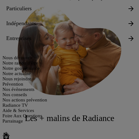
Particuliers
Indépendants
Entreprises
Nous découvrir
Notre raison d'être
Notre gouvernance
Notre actualité
Nous rejoindre
Prévention
Nos évènements
Nos conseils
Nos actions prévention
Radiance TV
Aide & Services
Foire Aux Questions
Les + malins de Radiance
Parrainage